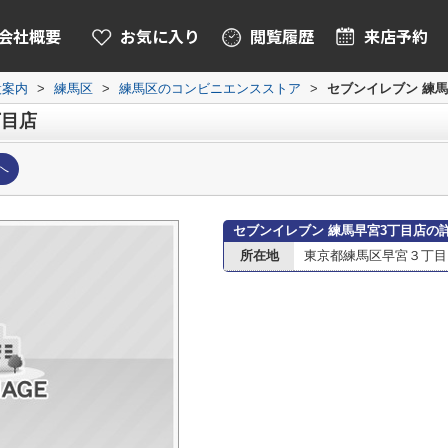
会社概要
お気に入り
閲覧履歴
来店予約
設案内
>
練馬区
>
練馬区のコンビニエンスストア
>
セブンイレブン 練馬
丁目店
へ
セブンイレブン 練馬早宮3丁目店の
所在地
東京都練馬区早宮３丁目1