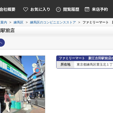
会社概要
お気に入り
閲覧履歴
来店予約
設案内
>
練馬区
>
練馬区のコンビニエンスストア
>
ファミリーマート 
田駅前店
へ
ファミリーマート 新江古田駅前店
所在地
東京都練馬区豊玉北１丁目