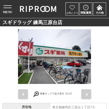
スギドラッグ 練馬三原台店
前
次
画像タップで拡大表示【
1
/1】
所在地
東京都練馬区三原台１丁目7-5