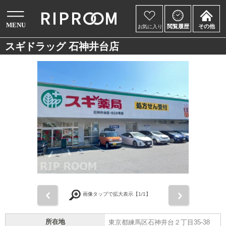
スギドラッグ 石神井台店
前
次
画像タップで拡大表示【
1
/1】
所在地
東京都練馬区石神井台２丁目35-38