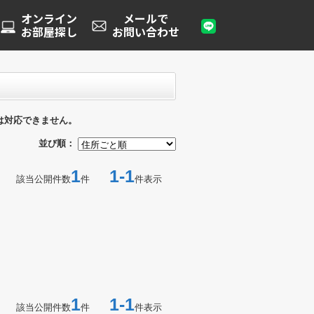
オンライン
メールで
お部屋探し
お問い合わせ
は対応できません。
並び順：
1
1-1
該当公開件数
件
件表示
1
1-1
該当公開件数
件
件表示