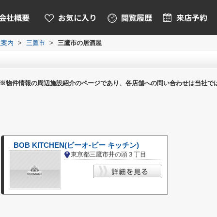
会社概要
お気に入り
閲覧履歴
来店予約
設案内
>
三鷹市
>
三鷹市の居酒屋
※物件情報の周辺施設紹介のページであり、各店舗への問い合わせは当社で
BOB KITCHEN(ビーオ-ビー キッチン)
東京都三鷹市井の頭３丁目