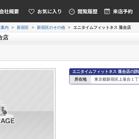
会社概要
お気に入り
閲覧履歴
来店予約
設案内
>
新宿区
>
新宿区のその他
>
エニタイムフィットネス 落合店
合店
エニタイムフィットネス 落合店の詳
所在地
東京都新宿区上落合１丁目