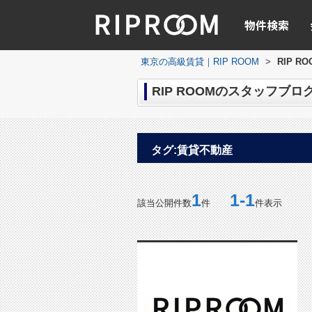
物件検索
東京の高級賃貸｜RIP ROOM
>
RIP 
RIP ROOMのスタッフブロ
タグ:賃貸不動産
1
1-1
該当公開件数
件
件表示